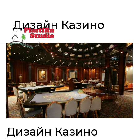
Перейти
к
содержимому
Дизайн Казино
Дизайн
Казино
Дизайн Казино