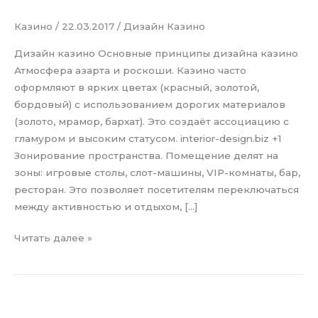
Казино
/
22.03.2017
/
Дизайн Казино
Дизайн казино Основные принципы дизайна казино
Атмосфера азарта и роскоши. Казино часто
оформляют в ярких цветах (красный, золотой,
бордовый) с использованием дорогих материалов
(золото, мрамор, бархат). Это создаёт ассоциацию с
гламуром и высоким статусом. interior-design.biz +1
Зонирование пространства. Помещение делят на
зоны: игровые столы, слот-машины, VIP-комнаты, бар,
ресторан. Это позволяет посетителям переключаться
между активностью и отдыхом, […]
Читать далее »